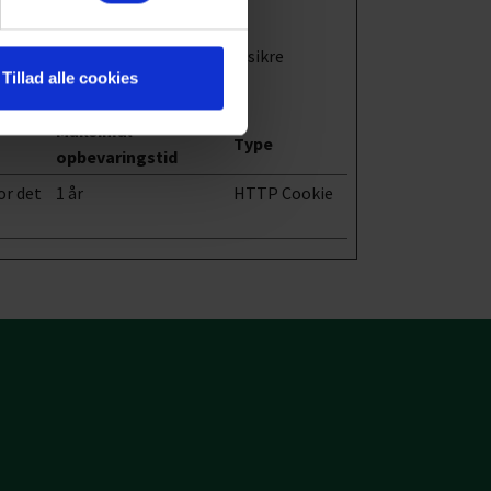
m side-navigation og adgang til sikre
Tillad alle cookies
Maksimal
Type
opbevaringstid
or det
1 år
HTTP Cookie