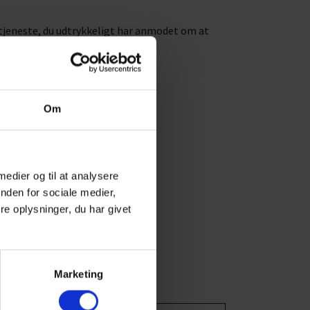
n tjeneste, du udtrykkeligt har anmodet om at
s sider.
Om
olitik.
 medier og til at analysere
nden for sociale medier,
e oplysninger, du har givet
Marketing