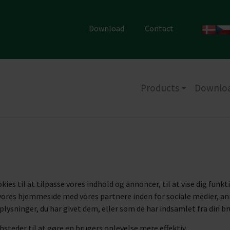
Download
Contact
Products
Downlo
s til at tilpasse vores indhold og annoncer, til at vise dig funkti
af vores hjemmeside med vores partnere inden for sociale medier, 
ysninger, du har givet dem, eller som de har indsamlet fra din bru
steder til at gøre en brugers oplevelse mere effektiv.