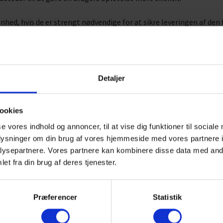
enhed, hvis de er strengt nødvendige for at sikre leveringen af de
ente dit samtykke.
s. Nogle cookies sættes af tredjeparts tjenester, der vises på vore
Detaljer
e dit samtykke fra Cookiedeklarationen på vores hjemmeside.
ontakte os, og hvordan vi behandler persondata i vores Privatlivsp
ookies
se vores indhold og annoncer, til at vise dig funktioner til sociale
u kontakter os angående dit samtykke.
oplysninger om din brug af vores hjemmeside med vores partnere i
w.turbovex.dk
ysepartnere. Vores partnere kan kombinere disse data med andr
et fra din brug af deres tjenester.
Præferencer
Statistik
7/2026 af
Cookiebot
: