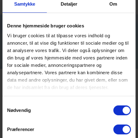
Samtykke
Detaljer
Om
Denne hjemmeside bruger cookies
Tænk på indeklimaet, og gør noget ved
Vi bruger cookies til at tilpasse vores indhold og
annoncer, til at vise dig funktioner til sociale medier og til
miljøet... Køb energivenlig ventilation
at analysere vores trafik. Vi deler også oplysninger om
din brug af vores hjemmeside med vores partnere inden
for sociale medier, annonceringspartnere og
analysepartnere. Vores partnere kan kombinere disse
data med andre oplysninger, du har givet dem, eller som
Tekniske data
de har indsamlet fra din brug af deres tjenester.
Luftmængde
175-760 m³/h
Samtykkevalg
Strømforbrug
37-83 Watt
Nødvendig
Max forbrug
179W/1,34A
Præferencer
Temperatur virkningsgrad
83-86%