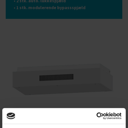
• 2 stk. auto. lukkespjæld
• 1 stk. modulerende bypassspjæld