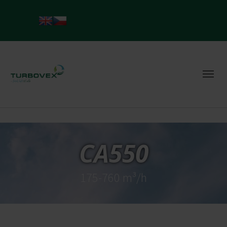
CA550
175-760 m³/h