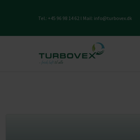
Tel.:
+45 96 98 14 62
l Mail:
info@turbovex.dk