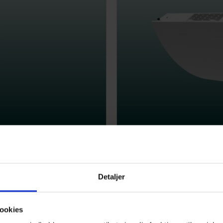
TX 500A
300-800 m³/h
Detaljer
estauranter osv.
Velegnet til mellemstore lo
ookies
Læs mere