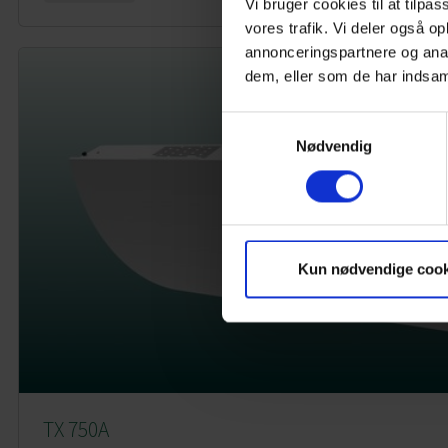
Vi bruger cookies til at tilpas
vores trafik. Vi deler også 
annonceringspartnere og anal
dem, eller som de har indsaml
Samtykkevalg
Nødvendig
Kun nødvendige cook
TX 750A