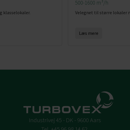
500-1600 m³/h
g klasselokaler.
Velegnet til større lokaler
Læs mere
Industrivej 45 - DK - 9600 Aars
Tel.
+45 96 98 14 62