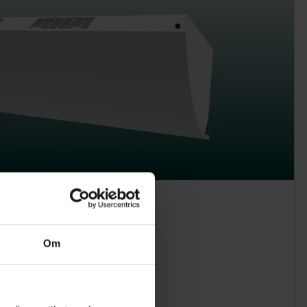
Om
kaler.